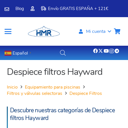
Blog
Envío GRATIS ESPAÑA + 121€
Mi cuenta
Español
▼
Despiece filtros Hayward
Inicio
Equipamiento para piscinas
Filtros y válvulas selectoras
Despiece Filtros
Descubre nuestras categorías de Despiece
filtros Hayward