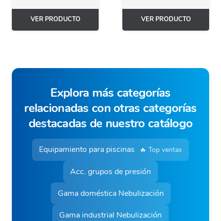
VER PRODUCTO
VER PRODUCTO
Explora más categorías
relacionadas con otras categorías
destacadas de nuestro catálogo
Equipamiento para piscinas
🔥 Top ventas
Acc. grupos de presión
Gama doméstica Nebulización
Gama industrial Nebulización