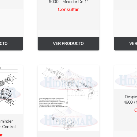
9000 – Medidor De 1″
Consultar
CTO
VER PRODUCTO
VE
Despie
4600 /
C
ominder
e Control
ar