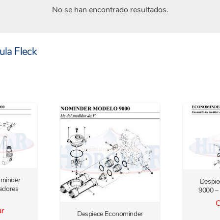
No se han encontrado resultados.
ula Fleck
ominder
Despie
edores
9000 –
C
ar
Despiece Econominder