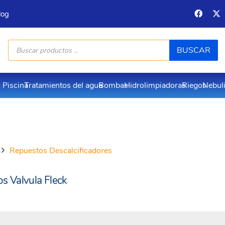
log
Búsqueda
BUSCAR
de
productos
Piscina
Tratamientos del agua
Bombas
Hidrolimpiadoras
Riegos
Nebul
Repuestos Descalcificadores
s Valvula Fleck