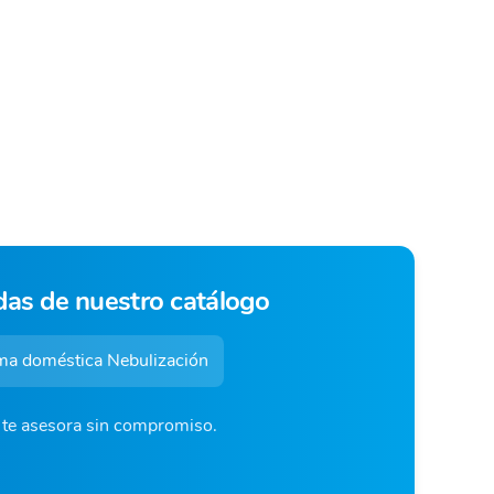
das de nuestro catálogo
a doméstica Nebulización
o te asesora sin compromiso.