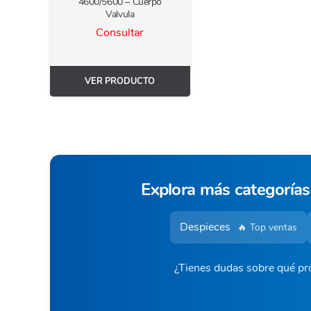
4600/5600 – Cuerpo
Valvula
Consultar
VER PRODUCTO
Explora más categorías
Despieces
🔥 Top ventas
¿Tienes dudas sobre qué pro