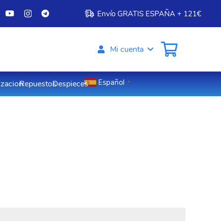
Envío GRATIS ESPAÑA + 121€
Mi cuenta
Español
izacion
Repuestos
Despieces
▼