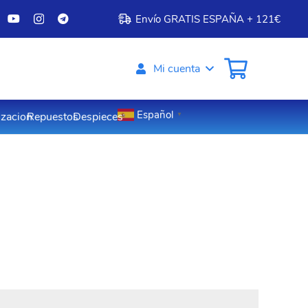
Envío GRATIS ESPAÑA + 121€
Mi cuenta
Español
izacion
Repuestos
Despieces
▼