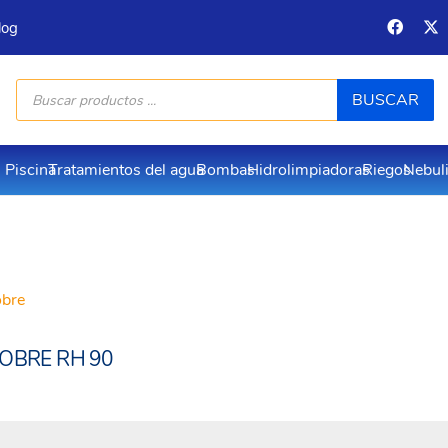
log
Búsqueda
BUSCAR
de
productos
Piscina
Tratamientos del agua
Bombas
Hidrolimpiadoras
Riegos
Nebul
obre
 COBRE RH 90