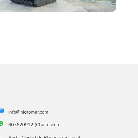
info@hidromar.com
607620912 (Chat escrito)
Avda. Ciudad de Plasencia 5, Local,