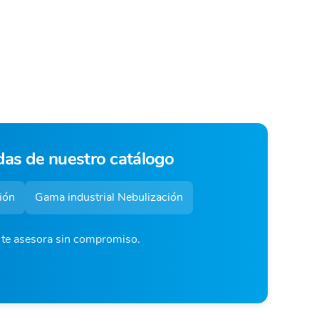
das de nuestro catálogo
ión
Gama industrial Nebulización
o te asesora sin compromiso.