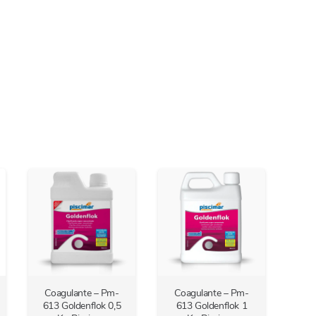
OTROS EQUIPO SUGAR
VALLEY
0 DUO
LCD
CLORADOR PQS SALT 2.0 PRO
Ionizadores y Ultravioleta
Coagulante – Pm-
Coagulante – Pm-
613 Goldenflok 0,5
613 Goldenflok 1