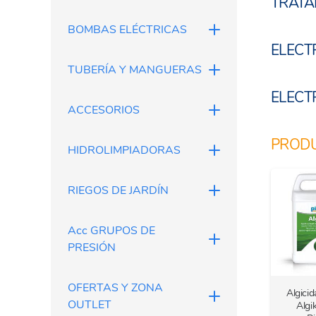
TRATA
BOMBAS ELÉCTRICAS
EL
ELECT
TUBERÍA Y MANGUERAS
ELECT
To
ACCESORIOS
PRODU
HIDROLIMPIADORAS
RIEGOS DE JARDÍN
Acc GRUPOS DE
PRESIÓN
OFERTAS Y ZONA
Algici
OUTLET
Algi