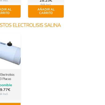
28.25
€
A Incl.
IVA Incl.
DIR AL
AÑADIR AL
RRITO
CARRITO
STOS ELECTROLISIS SALINA
Electrolisis
3 Placas
ponible
9.77
€
A Incl.