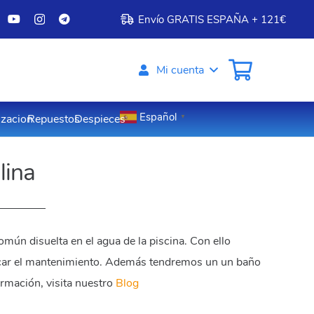
Envío GRATIS ESPAÑA + 121€
Mi cuenta
Español
izacion
Repuestos
Despieces
▼
alina
común disuelta en el agua de la piscina. Con ello
icar el mantenimiento. Además tendremos un un baño
ormación, visita nuestro
Blog