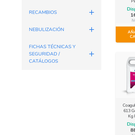
Pi
Dis
RECAMBIOS
1
IV
NEBULIZACIÓN
AÑA
CA
FICHAS TÉCNICAS Y
SEGURIDAD /
CATÁLOGOS
Coagul
613 Go
Kg 
Dis
8