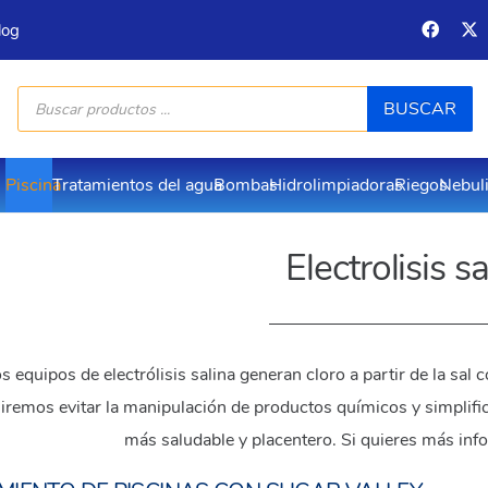
log
Búsqueda
BUSCAR
de
productos
Piscina
Tratamientos del agua
Bombas
Hidrolimpiadoras
Riegos
Nebul
Electrolisis s
s equipos de electrólisis salina generan cloro a partir de la sal 
iremos evitar la manipulación de productos químicos y simplif
más saludable y placentero. Si quieres más inf