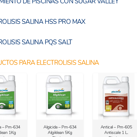
MIENTO DE PISCINAS CON SUGAR VALLEY
ECTROLISIS SALINA HYDROLINE HSS PRO MAX
ROLISIS SALINA HSS PRO MAX
ELECTROLISIS SALINA
HIDROLIFE
CLORADOR PQS SALT 2.
ROLISIS SALINA PQS SALT
CLORADOR PQS SALT 2.0
talmente personalizables
con la mejor calidad
CTOS PARA ELECTROLISIS SALINA
da – Pm-634
Algicida – Pm-634
Antical – Pm-605
klean 1Kg
Algiklean 5Kg
Antiscale 1 L.