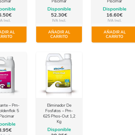
scimar
Piscimar
Piscimar
ponible
Disponible
Disponible
6.50
€
52.30
€
16.60
€
A Incl.
IVA Incl.
IVA Incl.
DIR AL
AÑADIR AL
AÑADIR AL
RRITO
CARRITO
CARRITO
ante – Pm-
Eliminador De
ldenflok 5
Fosfatos – Pm-
Piscimar
625 Phos-Out 1,2
Kg
ponible
Disponible
8.95
€