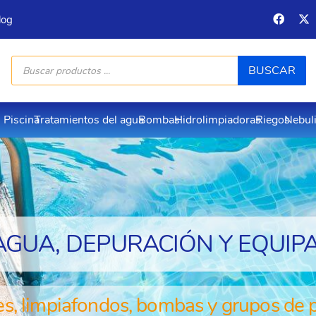
log
Búsqueda
BUSCAR
de
productos
Piscina
Tratamientos del agua
Bombas
Hidrolimpiadoras
Riegos
Nebul
AGUA, DEPURACIÓN Y EQUIPA
es, limpiafondos, bombas y grupos de 