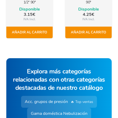
1/2″ 90º
90º
Disponible
Disponible
3.15
€
4.25
€
IVA Incl.
IVA Incl.
AÑADIR AL CARRITO
AÑADIR AL CARRITO
Explora más categorías
relacionadas con otras categorías
destacadas de nuestro catálogo
Acc. grupos de presión
🔥 Top ventas
Gama doméstica Nebulización