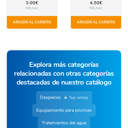
3.00
€
4.50
€
IVA Incl.
IVA Incl.
AÑADIR AL CARRITO
AÑADIR AL CARRITO
Explora más categorías
relacionadas con otras categorías
destacadas de nuestro catálogo
Despieces
🔥 Top ventas
Equipamiento para piscinas
Tratamientos del agua