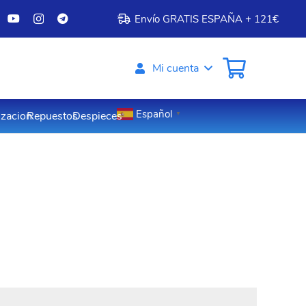
Envío GRATIS ESPAÑA + 121€
Mi cuenta
Español
izacion
Repuestos
Despieces
▼