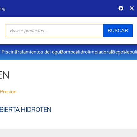
log
Búsqueda
BUSCAR
de
productos
Piscina
Tratamientos del agua
Bombas
Hidrolimpiadoras
Riegos
Nebul
EN
Presion
 ABIERTA HIDROTEN