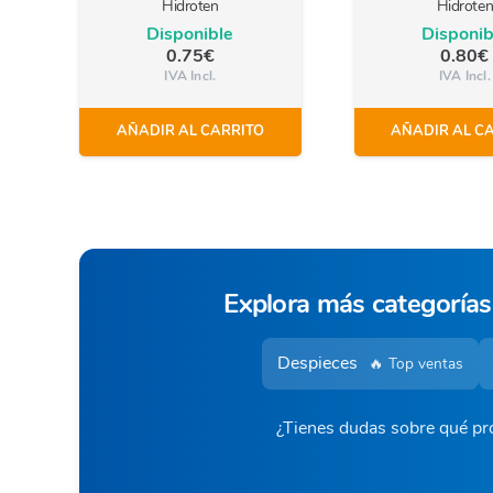
Hidroten
Hidrote
Disponible
Disponib
0.75
€
0.80
€
IVA Incl.
IVA Incl.
AÑADIR AL CARRITO
AÑADIR AL C
Explora más categorías
Despieces
🔥 Top ventas
¿Tienes dudas sobre qué pro