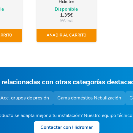
n
Hidroten
le
Disponible
1.35
€
IVA Incl.
ARRITO
AÑADIR AL CARRITO
 relacionadas con otras categorías destaca
Acc. grupos de presión
Gama doméstica Nebulización
G
ducto se adapta mejor a tu instalación? Nuestro equipo técnic
Contactar con Hidromar