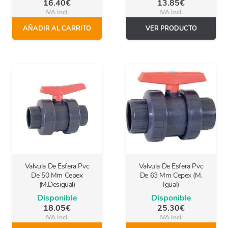
16.40
€
13.85
€
IVA Incl.
IVA Incl.
AÑADIR AL CARRITO
VER PRODUCTO
Valvula De Esfera Pvc
Valvula De Esfera Pvc
De 50 Mm Cepex
De 63 Mm Cepex (M.
(M.Desigual)
Igual)
Disponible
Disponible
18.05
€
25.30
€
IVA Incl.
IVA Incl.