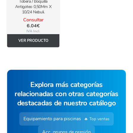
Tobera / Boquilla
Antigoteo 0,50Mm X
10/24 Nebuli.
Consultar
6.04
€
IVA Incl.
VER PRODUCTO
Explora más categorías
relacionadas con otras categorías
destacadas de nuestro catálogo
Equipamiento para piscinas
🔥 Top ventas
Acc. grupos de presión