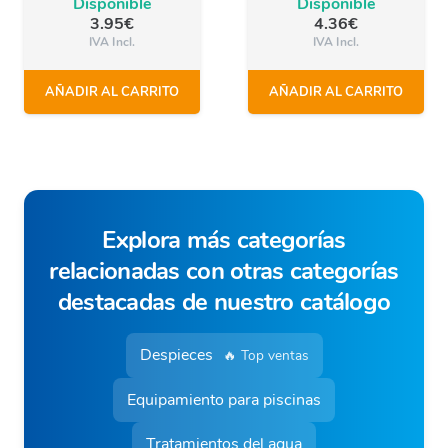
Disponible
Disponible
3.95
€
4.36
€
IVA Incl.
IVA Incl.
AÑADIR AL CARRITO
AÑADIR AL CARRITO
Explora más categorías
relacionadas con otras categorías
destacadas de nuestro catálogo
Despieces
🔥 Top ventas
Equipamiento para piscinas
Tratamientos del agua