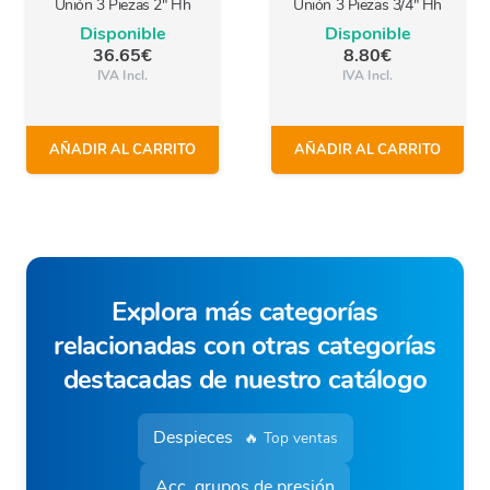
Unión 3 Piezas 2″ Hh
Unión 3 Piezas 3/4″ Hh
Disponible
Disponible
36.65
€
8.80
€
IVA Incl.
IVA Incl.
AÑADIR AL CARRITO
AÑADIR AL CARRITO
Explora más categorías
relacionadas con otras categorías
destacadas de nuestro catálogo
Despieces
🔥 Top ventas
Acc. grupos de presión