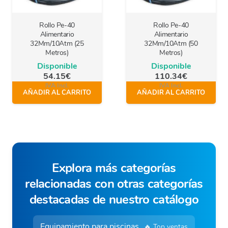
Rollo Pe-40
Rollo Pe-40
Alimentario
Alimentario
32Mm/10Atm (25
32Mm/10Atm (50
Metros)
Metros)
Disponible
Disponible
54.15
€
110.34
€
IVA Incl.
IVA Incl.
AÑADIR AL CARRITO
AÑADIR AL CARRITO
Explora más categorías
relacionadas con otras categorías
destacadas de nuestro catálogo
Equipamiento para piscinas
🔥 Top ventas