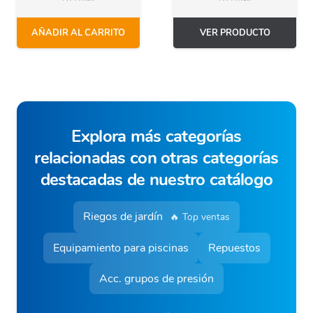
AÑADIR AL CARRITO
VER PRODUCTO
Explora más categorías
relacionadas con otras categorías
destacadas de nuestro catálogo
Riegos de jardín
🔥 Top ventas
Equipamiento para piscinas
Repuestos
Acc. grupos de presión