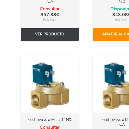
N/A
N/C
Consultar
Disponib
357.38
€
343.08
IVA Incl.
IVA Incl.
VER PRODUCTO
AÑADIR AL C
Electroválvula Metal 1″ N/C
Electroválvula Me
N/A
Consultar