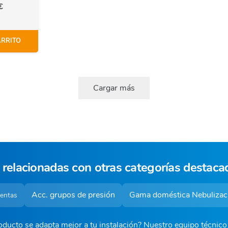
€
ARRITO
Cargar más
 relacionadas con otras categorías destaca
Acc. grupos de presión
Gama doméstica Nebulizac
ventas
ducto se adapta mejor a tu instalación? Nuestro equipo técnic