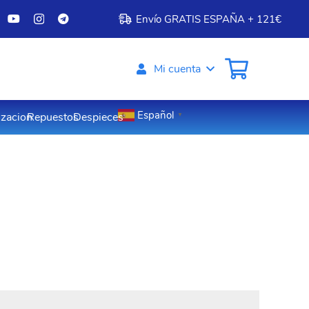
Envío GRATIS ESPAÑA + 121€
Mi cuenta
Español
izacion
Repuestos
Despieces
▼