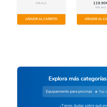
119.90
IVA Incl.
IVA Incl.
AÑADIR AL CARRITO
AÑADIR AL C
Explora más categorías
Equipamiento para piscinas
🔥 Top 
¿Tienes dudas sobre qué pro