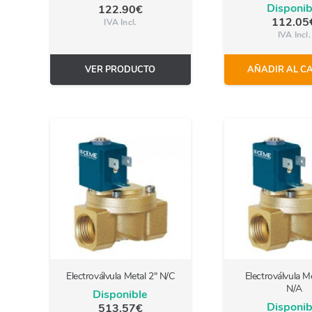
Disponib
122.90
€
112.05
IVA Incl.
IVA Incl.
VER PRODUCTO
AÑADIR AL C
Electroválvula Metal 2″ N/C
Electroválvula Me
N/A
Disponible
Disponib
513.57
€