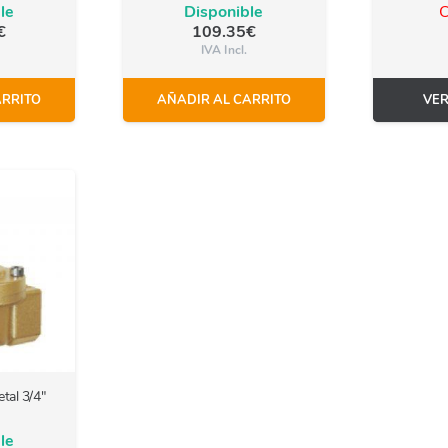
le
Disponible
C
€
109.35
€
IVA Incl.
ARRITO
AÑADIR AL CARRITO
VE
tal 3/4″
le