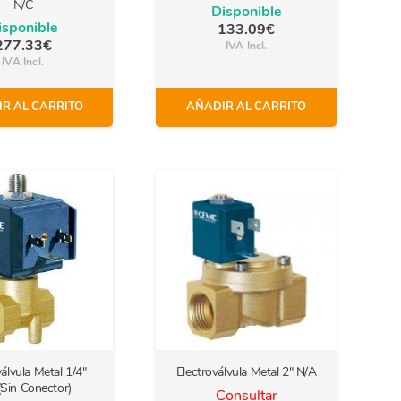
N/C
Disponible
isponible
133.09
€
277.33
€
IVA Incl.
IVA Incl.
R AL CARRITO
AÑADIR AL CARRITO
válvula Metal 1/4″
Electroválvula Metal 2″ N/A
(Sin Conector)
Consultar