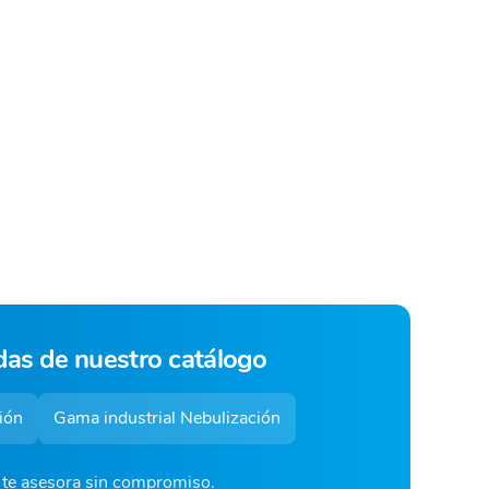
das de nuestro catálogo
ión
Gama industrial Nebulización
o te asesora sin compromiso.