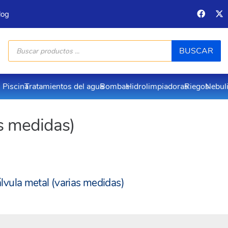
log
Búsqueda
BUSCAR
de
productos
Piscina
Tratamientos del agua
Bombas
Hidrolimpiadoras
Riegos
Nebul
as medidas)
lvula metal (varias medidas)