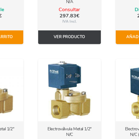
N/A
le
Consultar
D
€
297.83
€
IVA Incl.
ARRITO
VER PRODUCTO
AÑADI
tal 1/2″
Electroválvula Metal 1/2″
Electro
N/C
N/C 