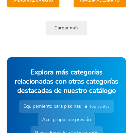
AÑADIR AL CARRITO
AÑADIR AL CARRITO
Cargar más
Explora más categorías
relacionadas con otras categorías
destacadas de nuestro catálogo
Equipamiento para piscinas
🔥 Top ventas
Acc. grupos de presión
Gama doméstica Nebulización