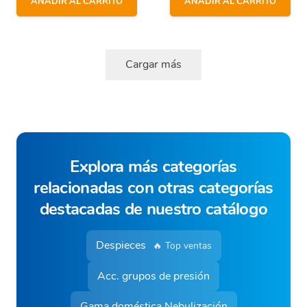
AÑADIR AL CARRITO
AÑADIR AL CARRITO
Cargar más
Explora más categorías
relacionadas con otras categorías
destacadas de nuestro catálogo
Despieces
🔥 Top ventas
Acc. grupos de presión
Gama doméstica Nebulización