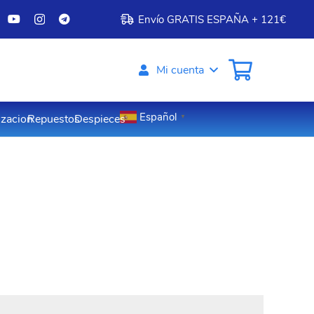
Envío GRATIS ESPAÑA + 121€
Mi cuenta
Español
izacion
Repuestos
Despieces
▼