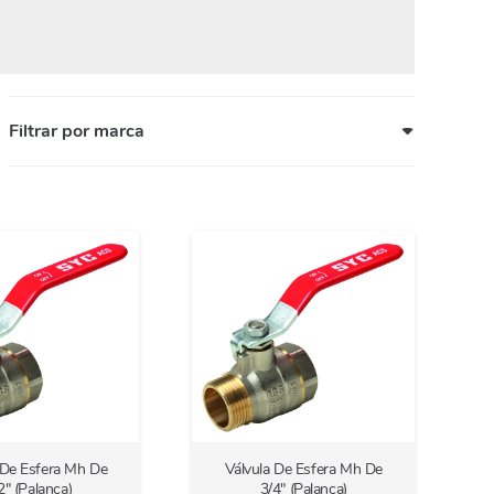
Filtrar por marca
 De Esfera Mh De
Válvula De Esfera Mh De
2″ (Palanca)
3/4″ (Palanca)