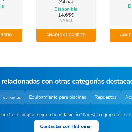
(Palanca)
le
D
Disponible
€
14.65
€
IVA Incl.
ARRITO
AÑADIR AL CARRITO
AÑADI
 relacionadas con otras categorías destaca
Equipamiento para piscinas
Repuestos
Acc
 Top ventas
ducto se adapta mejor a tu instalación? Nuestro equipo técnic
Contactar con Hidromar