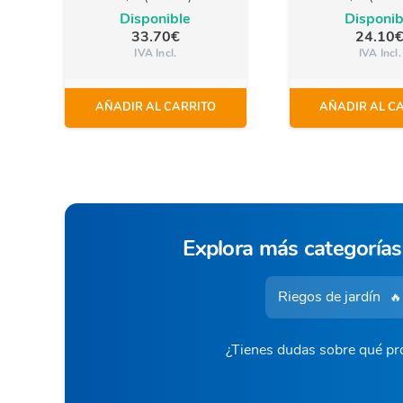
Disponible
Disponib
33.70
€
24.10
IVA Incl.
IVA Incl.
AÑADIR AL CARRITO
AÑADIR AL C
Explora más categorías
Riegos de jardín
🔥
¿Tienes dudas sobre qué pro