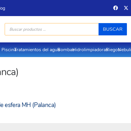
log
Búsqueda
BUSCAR
de
productos
Piscina
Tratamientos del agua
Bombas
Hidrolimpiadoras
Riegos
Nebul
anca)
de esfera MH (Palanca)