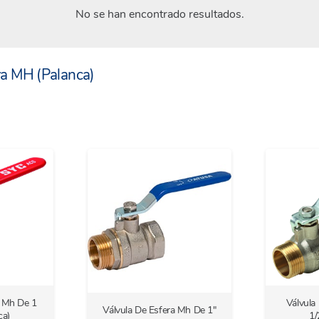
No se han encontrado resultados.
ra MH (Palanca)
a Mh De 1
Válvula
Válvula De Esfera Mh De 1″
ca)
1/