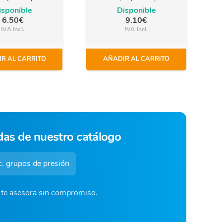
isponible
Disponible
6.50
€
9.10
€
IVA Incl.
IVA Incl.
R AL CARRITO
AÑADIR AL CARRITO
das de nuestro catálogo
. grupos de presión
o te asesora sin compromiso.