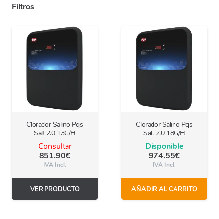
Filtros
Clorador Salino Pqs
Clorador Salino Pqs
Salt 2.0 13G/H
Salt 2.0 18G/H
Consultar
Disponible
851.90
€
974.55
€
IVA Incl.
IVA Incl.
VER PRODUCTO
AÑADIR AL CARRITO