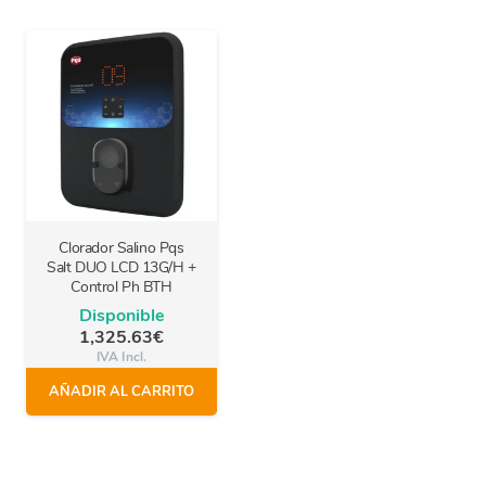
Clorador Salino Pqs
Salt DUO LCD 13G/H +
Control Ph BTH
Disponible
1,325.63
€
IVA Incl.
AÑADIR AL CARRITO