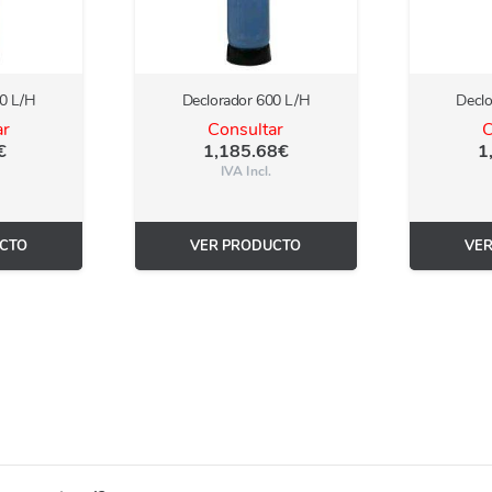
00 L/H
Declorador 600 L/H
Declo
ar
Consultar
C
€
1,185.68
€
1
IVA Incl.
CTO
VER PRODUCTO
VE