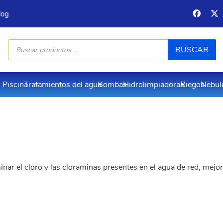
log
Búsqueda
BUSCAR
de
productos
Piscina
Tratamientos del agua
Bombas
Hidrolimpiadoras
Riegos
Nebul
nar el cloro y las cloraminas presentes en el agua de red, mejo