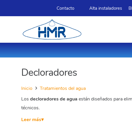
Contacto
Alta instaladores
B
Decloradores
Inicio
Tratamientos del agua
Los
decloradores de agua
están diseñados para elimi
técnicos.
Leer más
▾