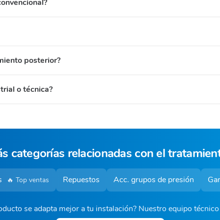
 convencional?
miento posterior?
rial o técnica?
s categorías relacionadas con el tratamien
as
Repuestos
Acc. grupos de presión
Gam
🔥 Top ventas
ducto se adapta mejor a tu instalación? Nuestro equipo técnic