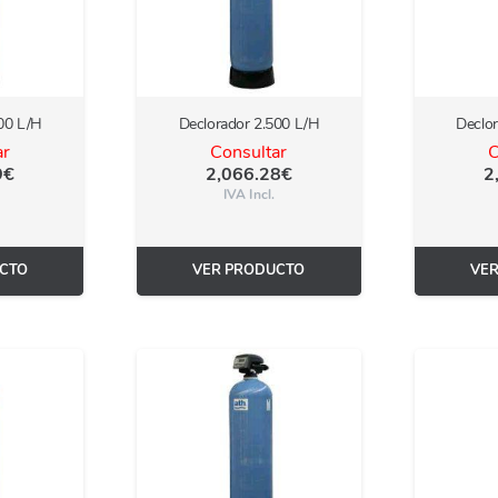
00 L/H
Declorador 2.500 L/H
Declo
ar
Consultar
C
9
€
2,066.28
€
2
IVA Incl.
CTO
VER PRODUCTO
VE