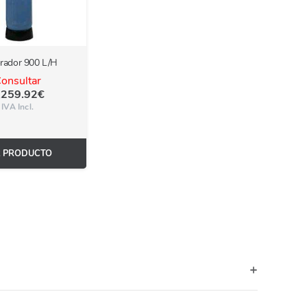
rador 900 L/H
onsultar
,259.92
€
IVA Incl.
R PRODUCTO