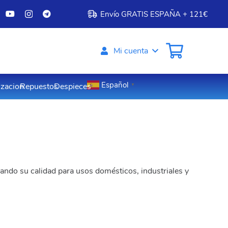
Envío GRATIS ESPAÑA + 121€
Mi cuenta
Español
izacion
Repuestos
Despieces
▼
rando su calidad para usos domésticos, industriales y