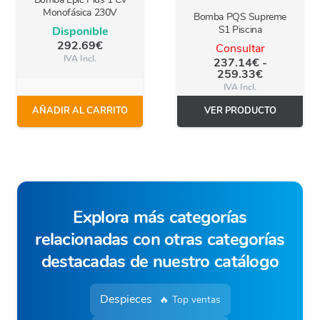
Monofásica 230V
Bomba PQS Supreme
S1 Piscina
Disponible
292.69
€
Consultar
IVA Incl.
237.14
€
-
Rango
259.33
€
de
IVA Incl.
precios:
desde
AÑADIR AL CARRITO
VER PRODUCTO
237.14€
hasta
este
259.33€
producto
tiene
múltiples
variantes.
Explora más categorías
las
relacionadas con otras categorías
opciones
se
destacadas de nuestro catálogo
pueden
elegir
Despieces
🔥 Top ventas
en