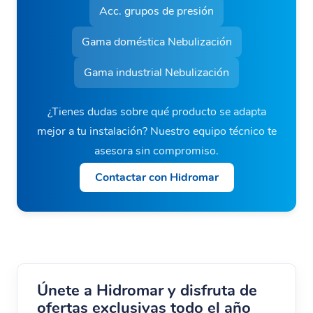
la
Acc. grupos de presión
página
de
Gama doméstica Nebulización
producto
Gama industrial Nebulización
¿Tienes dudas sobre qué producto se adapta
mejor a tu instalación? Nuestro equipo técnico te
asesora sin compromiso.
Contactar con Hidromar
Únete a Hidromar y disfruta de
ofertas exclusivas todo el año