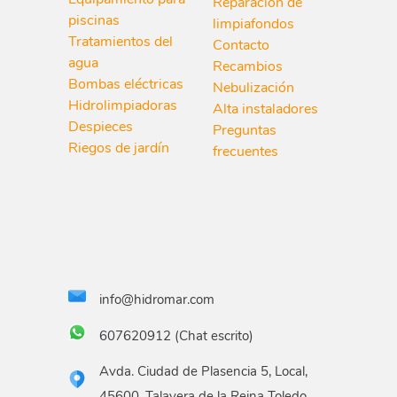
Reparación de
piscinas
limpiafondos
Tratamientos del
Contacto
agua
Recambios
Bombas eléctricas
Nebulización
Hidrolimpiadoras
Alta instaladores
Despieces
Preguntas
Riegos de jardín
frecuentes
info@hidromar.com
607620912 (Chat escrito)
Avda. Ciudad de Plasencia 5, Local,
45600. Talavera de la Reina Toledo