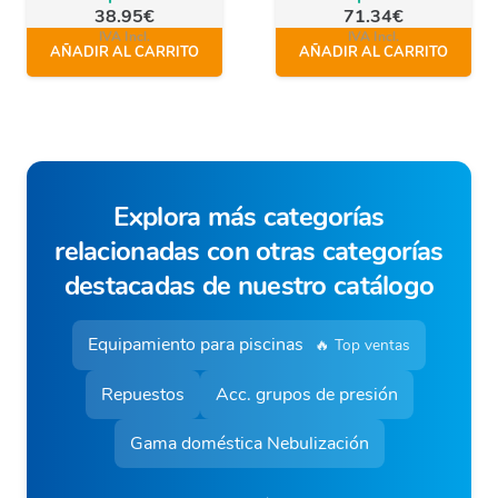
38.95
€
71.34
€
IVA Incl.
IVA Incl.
AÑADIR AL CARRITO
AÑADIR AL CARRITO
Explora más categorías
relacionadas con otras categorías
destacadas de nuestro catálogo
Equipamiento para piscinas
🔥 Top ventas
Repuestos
Acc. grupos de presión
Gama doméstica Nebulización