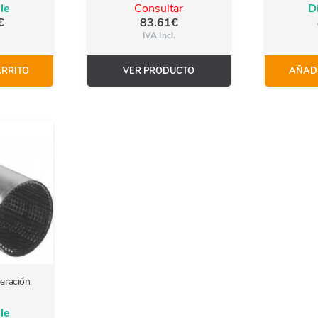
le
Consultar
D
€
83.61
€
IVA Incl.
ARRITO
VER PRODUCTO
AÑADI
aración
le