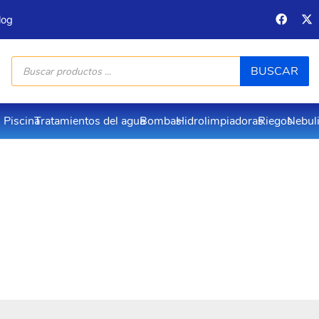
log
Búsqueda
BUSCAR
de
productos
Piscina
Tratamientos del agua
Bombas
Hidrolimpiadoras
Riegos
Nebul