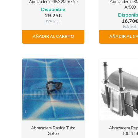
Abrazaderas 38/32Mm Gre
Abrazaderas 3
Ar509
Disponible
Disponib
29.25
€
16.70
IVA Incl.
IVA Incl.
AÑADIR AL CARRITO
AÑADIR AL C
Abrazadera Rapida Tubo
Abrazadera Rep
Goteo
108-118