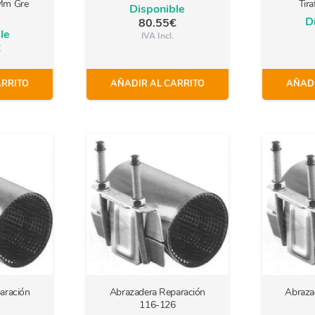
Mm Gre
Tir
Disponible
D
80.55
€
le
IVA Incl.
€
ARRITO
AÑADIR AL CARRITO
AÑADI
aración
Abrazadera Reparación
Abraza
116-126