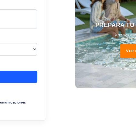
PREPARA TU
Arranca con
VER 
 comunicaciones