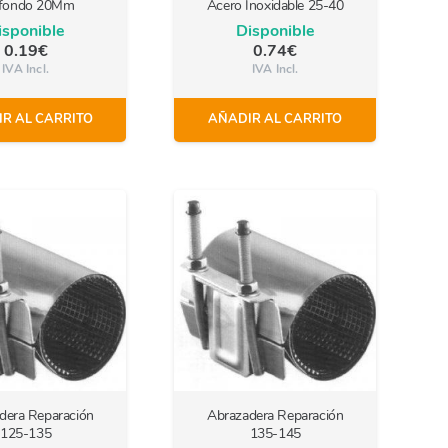
afondo 20Mm
Acero Inoxidable 25-40
isponible
Disponible
0.19
€
0.74
€
IVA Incl.
IVA Incl.
R AL CARRITO
AÑADIR AL CARRITO
dera Reparación
Abrazadera Reparación
125-135
135-145