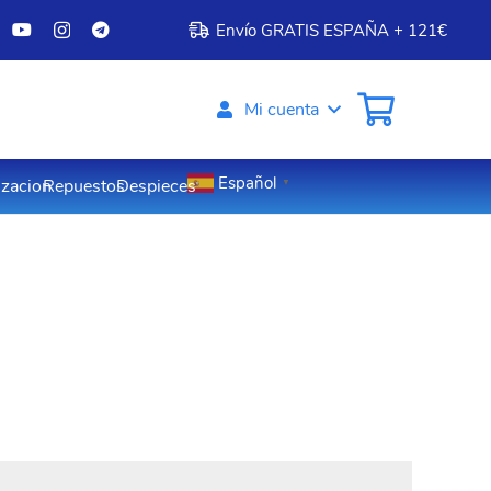
Envío GRATIS ESPAÑA + 121€
Mi cuenta
Español
izacion
Repuestos
Despieces
▼