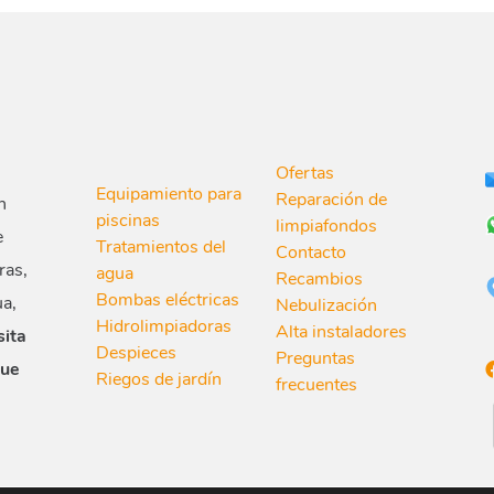
Ofertas
Equipamiento para
Reparación de
n
piscinas
limpiafondos
e
Tratamientos del
Contacto
ras,
agua
Recambios
Bombas eléctricas
ua,
Nebulización
Hidrolimpiadoras
Alta instaladores
sita
Despieces
Preguntas
que
Riegos de jardín
frecuentes