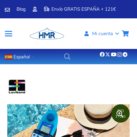
Blog
Envío GRATIS ESPAÑA + 121€
Mi cuenta
Español
▼
ISO
17381