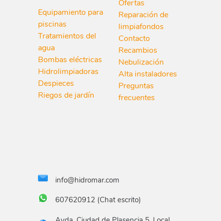
Ofertas
Equipamiento para
Reparación de
piscinas
limpiafondos
Tratamientos del
Contacto
agua
Recambios
Bombas eléctricas
Nebulización
Hidrolimpiadoras
Alta instaladores
Despieces
Preguntas
Riegos de jardín
frecuentes
info@hidromar.com
607620912 (Chat escrito)
Avda. Ciudad de Plasencia 5, Local,