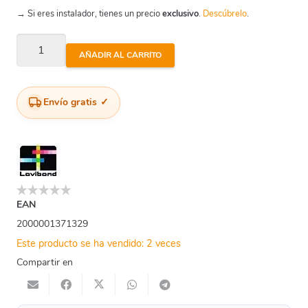
→ Si eres instalador, tienes un precio
exclusivo
.
Descúbrelo
.
Analizador
AÑADIR AL CARRITO
Digital
Scuba
3S
Envío gratis
-
Une
Iso
17381
cantidad
EAN
2000001371329
Este producto se ha vendido: 2 veces
Compartir en