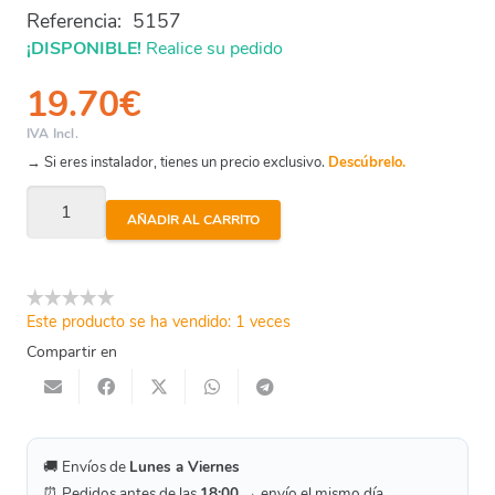
Referencia:
5157
¡DISPONIBLE!
Realice su pedido
19.70
€
IVA Incl.
→ Si eres instalador, tienes un precio exclusivo.
Descúbrelo.
Arqueta
AÑADIR AL CARRITO
Para
Electrovalvula
44
Este producto se ha vendido: 1 veces
X
Compartir en
30
cantidad
🚚 Envíos de
Lunes a Viernes
⏰ Pedidos antes de las
18:00
→ envío el mismo día