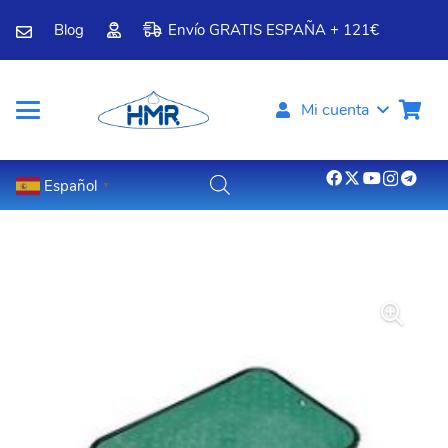
Blog
Envío GRATIS ESPAÑA + 121€
Mi cuenta
Español
▼