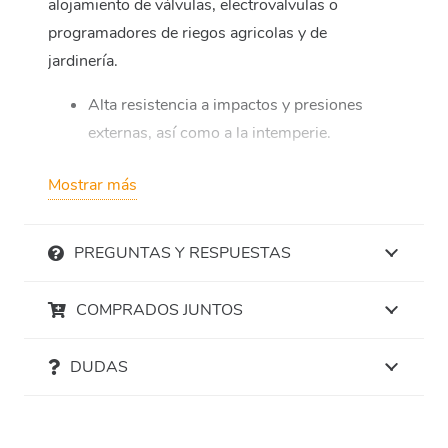
alojamiento de válvulas, electrovalvulas o
programadores de riegos agricolas y de
jardinería.
Alta resistencia a impactos y presiones
externas, así como a la intemperie.
Medidas:
Mostrar más
Base: 44×30 cm
Tapa: 40×27 cm
PREGUNTAS Y RESPUESTAS
Altura: 18 cm
COMPRADOS JUNTOS
DUDAS