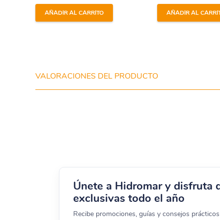
AÑADIR AL CARRITO
AÑADIR AL CARRI
BOMBA SPRINT: 05092, 23024
BOMBA VICTORIA: 24337, 20598, 20599, 2
BOMBA AQUAMAR: AQ04002, AQ04005, AQ
VALORACIONES DEL PRODUCTO
Medidas:
Ancho: 0.21 m
Largo: 0.21 m
Altura: 0.04 m
Peso bruto: 0.356 kg
Únete a Hidromar y disfruta 
Peso neto: 0.356 kg
exclusivas todo el año
Recibe promociones, guías y consejos prácticos 
Encuentra la Brida Motor Astral Victoria 440501013