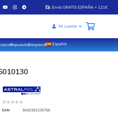
Envío GRATIS ESPAÑA + 121€
Mi cuenta
Español
izacion
Repuestos
Despieces
▼
405010130
EAN
8420382105766