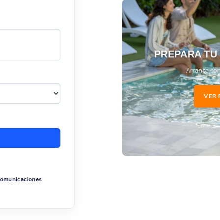
uidado y mantenimiento de tu piscina.
PREPARA TU
Arranca con
VER 
 comunicaciones