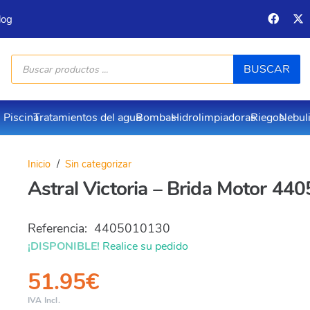
log
Búsqueda
BUSCAR
de
productos
Piscina
Tratamientos del agua
Bombas
Hidrolimpiadoras
Riegos
Nebul
Inicio
/
Sin categorizar
Astral Victoria – Brida Motor 4
Referencia:
4405010130
¡DISPONIBLE!
Realice su pedido
51.95
€
IVA Incl.