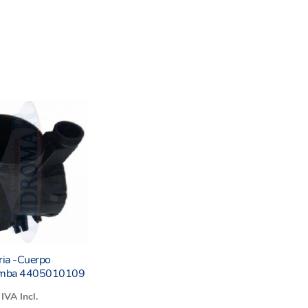
il de instalar y proporciona un ajuste preciso para
lación y transporte convenientes.
vida útil. Esta pieza de repuesto de alta calidad te
uesto a mano para futuras necesidades de
nales de Astral para garantizar la compatibilidad y
oria -Cuerpo
Bomba 4405010109
IVA Incl.