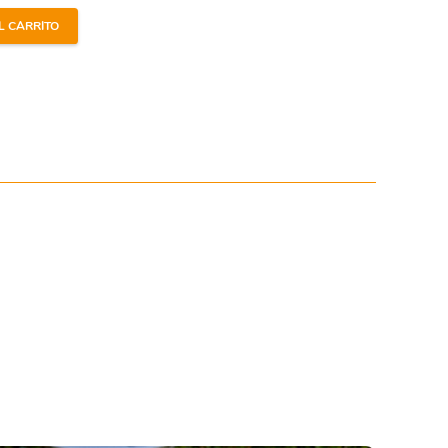
L CARRITO
aronline.com
. Navega por nuestro catálogo en línea y