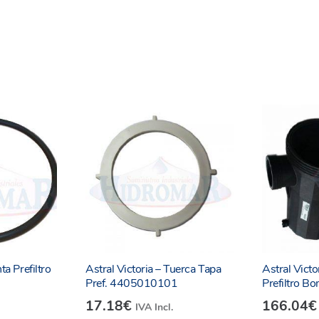
rgo y 0.04 m de altura, esta brida motor Astral Victoria es fác
bruto de 0.356 kg y peso neto de 0.356 kg aseguran una manipu
tante para mantener su funcionamiento eficiente y prolongar su 
n mantenida y lista para funcionar cuando más la necesites.
ada o desgastada o simplemente quieras tener una pieza de rep
0130 es la elección ideal. Asegúrate de comprar productos origi
5483, 25484, 25485, 25486
ta Prefiltro
Astral Victoria – Tuerca Tapa
Astral Vict
Pref. 4405010101
Prefiltro 
70, 38772, 38769, 38774, 41224
17.18
€
166.04
€
IVA Incl.