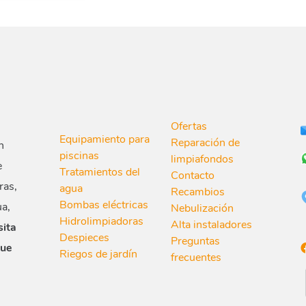
Ofertas
Equipamiento para
Reparación de
n
piscinas
limpiafondos
e
Tratamientos del
Contacto
ras,
agua
Recambios
Bombas eléctricas
ua,
Nebulización
Hidrolimpiadoras
Alta instaladores
sita
Despieces
Preguntas
que
Riegos de jardín
frecuentes