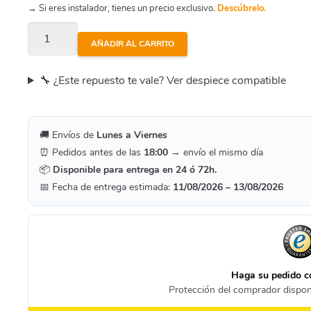
→ Si eres instalador, tienes un precio exclusivo.
Descúbrelo.
Astral
AÑADIR AL CARRITO
Victoria
-
🔧 ¿Este repuesto te vale? Ver despiece compatible
Brida
Motor
4405010130
🚚 Envíos de
Lunes a Viernes
⏰ Pedidos antes de las
18:00
→ envío el mismo día
cantidad
📦
Disponible para entrega en 24 ó 72h.
📅 Fecha de entrega estimada:
11/08/2026 – 13/08/2026