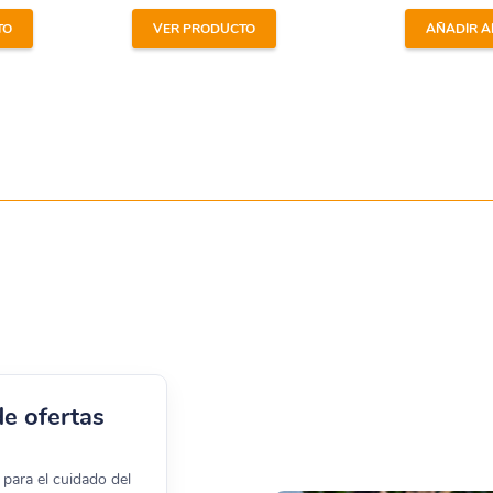
TO
VER PRODUCTO
AÑADIR A
0602, 20600
04006, AQ04001, AQ04004, AQ04003
de ofertas
para el cuidado del
0 y otros repuestos y accesorios para bombas Astral en
hidrom