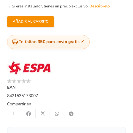
→ Si eres instalador, tienes un precio exclusivo.
Descúbrelo.
AÑADIR AL CARRITO
Bomba
De
Achique
Te faltan 35€ para envío gratis
Espa
Kona
400P
M
cantidad
EAN
8421535173007
Compartir en