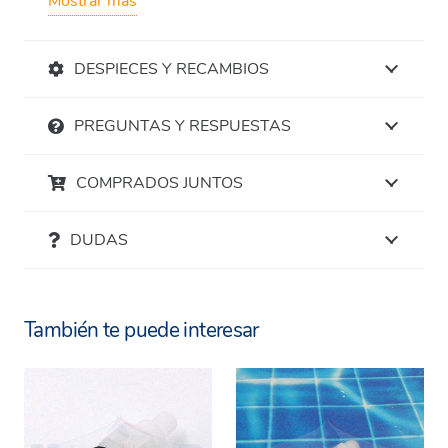
Mostrar más
modelo «V». Este cuerpo de bomba está fabricado
con materiales de alta calidad como PVDF, FP y
DESPIECES Y RECAMBIOS
CE, lo que garantiza una excelente resistencia y
durabilidad en aplicaciones exigentes.
PREGUNTAS Y RESPUESTAS
Características del Cuerpo Bomba
COMPRADOS JUNTOS
Dosificadora V
Compatibilidad:
Diseñado específicamente
DUDAS
para las bombas dosificadoras Emec
modelo «V».
También te puede interesar
Materiales resistentes:
Fabricado con
PVDF, FP y CE para asegurar una larga vida
útil y resistencia a productos químicos.
Conexión:
Compatible con tubos de 4×6