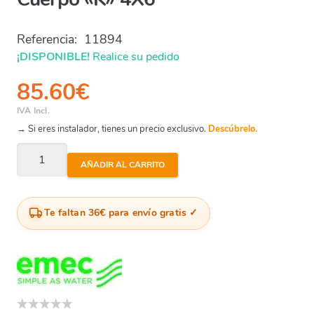
Referencia:
11894
¡DISPONIBLE!
Realice su pedido
85.60
€
IVA Incl.
→ Si eres instalador, tienes un precio exclusivo.
Descúbrelo.
Bomba
AÑADIR AL CARRITO
Dosificadora
"V"
Pvdf
Te faltan 36€ para envío gratis
-
Cuerpo
"K"
4X6
cantidad