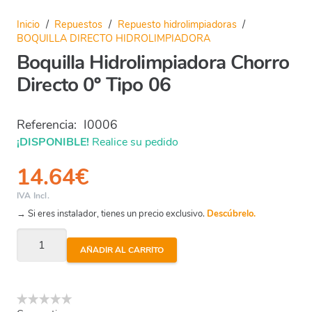
Inicio
/
Repuestos
/
Repuesto hidrolimpiadoras
/
BOQUILLA DIRECTO HIDROLIMPIADORA
Boquilla Hidrolimpiadora Chorro
Directo 0º Tipo 06
Referencia:
I0006
¡DISPONIBLE!
Realice su pedido
14.64
€
IVA Incl.
→ Si eres instalador, tienes un precio exclusivo.
Descúbrelo.
Boquilla
AÑADIR AL CARRITO
Hidrolimpiadora
Chorro
Directo