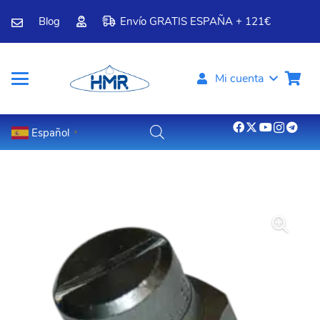
Blog
Envío GRATIS ESPAÑA + 121€
Mi cuenta
Español
▼