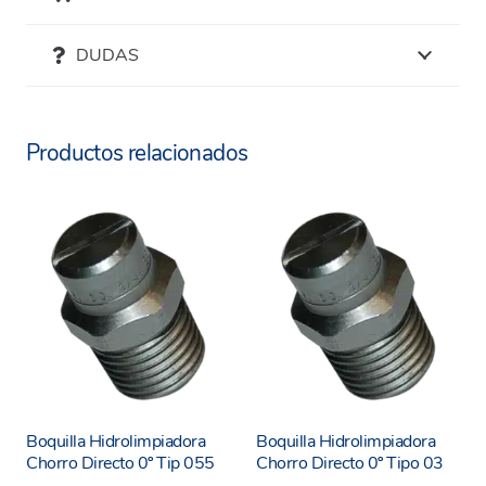
lavado.
Detalles del producto:
DUDAS
Presión: 300bar
Temperatura máxima: 150ºC
Productos relacionados
Conexion: 1/4″ M NPT
Tipo de boquilla: TIPO 06 (1.5mm)
Angulo: 0º
Material: Inox endurecido
Boquilla Hidrolimpiadora
Boquilla Hidrolimpiadora
Chorro Directo 0º Tip 055
Chorro Directo 0º Tipo 03