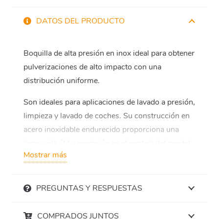
DATOS DEL PRODUCTO
Boquilla de alta presión en inox ideal para obtener
pulverizaciones de alto impacto con una
distribución uniforme.
Son ideales para aplicaciones de lavado a presión,
limpieza y lavado de coches. Su construcción en
acero inoxidable endurecido proporciona una
larga vida útil y precisión en el control del caudal.
Mostrar más
El patrón de pulverización plana es ideal para la
limpieza. A mayor ángulo, menor impacto, pero
PREGUNTAS Y RESPUESTAS
mayor zona de lavado y por el contrario; a menor
ángulo, mayor impacto, pero menor zona de
COMPRADOS JUNTOS