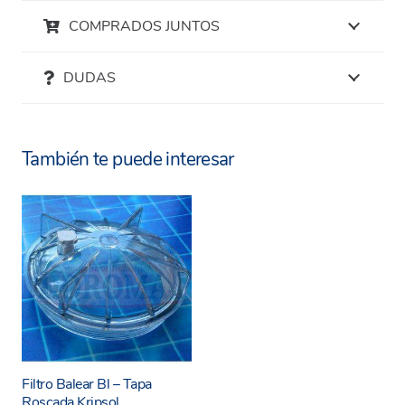
Características del Brazo Colector 380
COMPRADOS JUNTOS
mm
DUDAS
Medida:
380 mm de longitud, diseñado
específicamente para adaptarse a múltiples
filtros de Kripsol y Hayward.
También te puede interesar
Material resistente:
Fabricado con
materiales de alta calidad, asegurando una
durabilidad prolongada y resistencia al
desgaste.
Optimización del flujo de agua:
Garantiza
una distribución uniforme del agua dentro
del filtro, mejorando la eficiencia del sistema
de filtración.
Filtro Balear Bl – Tapa
Roscada Kripsol