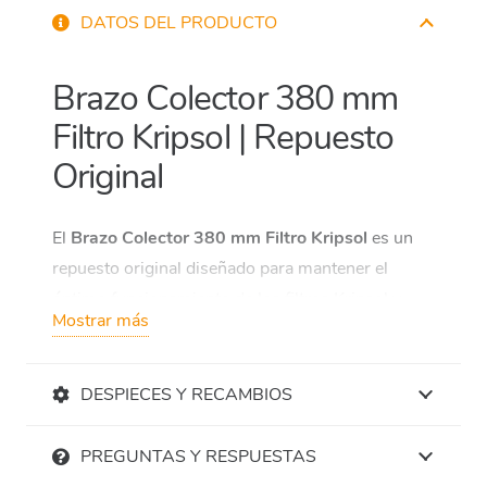
DATOS DEL PRODUCTO
Brazo Colector 380 mm
Filtro Kripsol | Repuesto
Original
El
Brazo Colector 380 mm Filtro Kripsol
es un
repuesto original diseñado para mantener el
óptimo funcionamiento de los filtros Kripsol y
Mostrar más
Hayward. Este brazo colector, con referencia
HAY-051-6063
, es compatible con varios
modelos de filtros laminados y bobinados,
DESPIECES Y RECAMBIOS
asegurando una distribución eficaz del agua y un
rendimiento de filtración eficiente.
PREGUNTAS Y RESPUESTAS