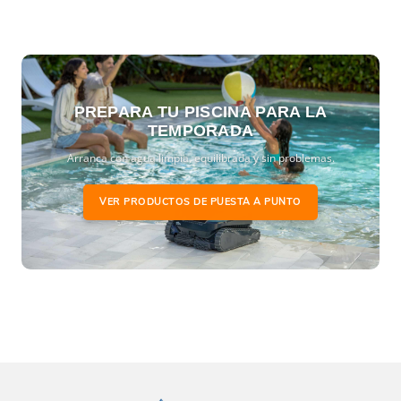
Fácil instalación:
Diseñado para una
instalación rápida y sencilla en filtros de
diferentes tamaños.
Mayor durabilidad:
Prolonga la vida útil del
PREPARA TU PISCINA PARA LA
sistema de filtración al optimizar la
TEMPORADA
distribución del agua y evitar obstrucciones.
Arranca con agua limpia, equilibrada y sin problemas.
Más Información
VER PRODUCTOS DE PUESTA A PUNTO
Para obtener más repuestos y accesorios para
sistemas de filtración, visita nuestra
sección de
productos para piscinas
. Consulta también las
especificaciones técnicas en la página oficial de
Hayward o
Kripsol
.