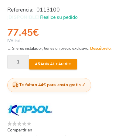
Referencia:
0113100
¡DISPONIBLE!
Realice su pedido
77.45
€
IVA Incl.
→ Si eres instalador, tienes un precio exclusivo.
Descúbrelo.
Brazo
AÑADIR AL CARRITO
Colector
380
Mm
Te faltan 44€ para envío gratis
Filtro
Kripsol
Rfd0113100
cantidad
Compartir en