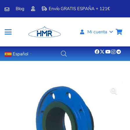
Blog
Envío GRATIS ESPAÑA + 121€
Mi cuenta
Español
▼