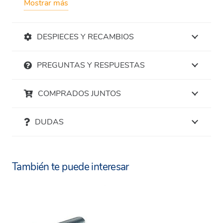
Mostrar más
evitando fugas y asegurando una larga vida útil.
Características destacadas:
DESPIECES Y RECAMBIOS
Fabricada en
hierro de fundición gris
PREGUNTAS Y RESPUESTAS
perlítica
, lo que le proporciona una gran
resistencia mecánica y durabilidad.
COMPRADOS JUNTOS
Equipada con una
junta de caucho
sintético
, asegurando un sellado hermético.
DUDAS
Diseño específico para tuberías de
PVC y
polietileno
(PE).
También te puede interesar
Fácil instalación sin necesidad de
herramientas especializadas.
Disponible en diferentes diámetros según
las necesidades del proyecto.