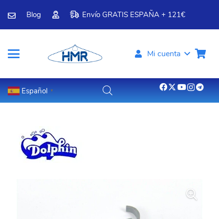
Blog
Envío GRATIS ESPAÑA + 121€
Mi cuenta
Español
▼