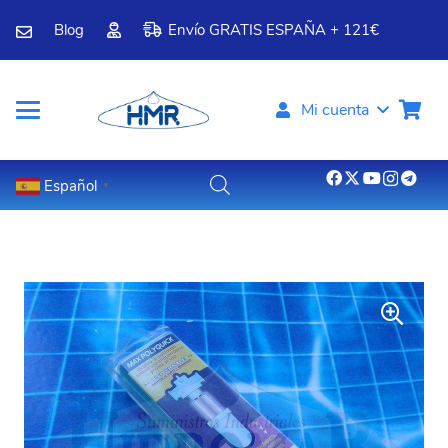
Blog
Envío GRATIS ESPAÑA + 121€
Mi cuenta
Español
▼