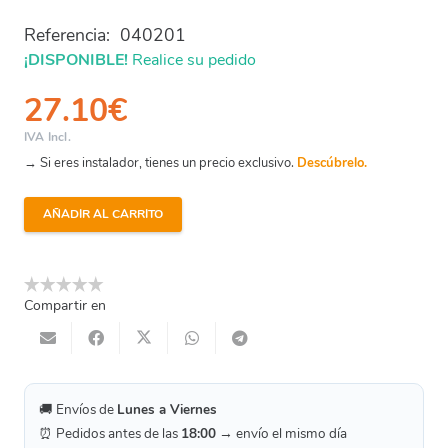
Referencia:
040201
¡DISPONIBLE!
Realice su pedido
27.10
€
IVA Incl.
→ Si eres instalador, tienes un precio exclusivo.
Descúbrelo.
AÑADIR AL CARRITO
Cartucho
Polifosfato
80
Gr.
Compartir en
(6Uds)
cantidad
🚚 Envíos de
Lunes a Viernes
⏰ Pedidos antes de las
18:00
→ envío el mismo día