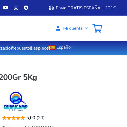
Envío GRATIS ESPAÑA + 121€
Mi cuenta
Español
izacion
Repuestos
Despieces
▼
s 200Gr 5Kg