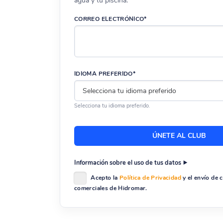
agua y tu piscina.
Más Información
CORREO ELECTRÓNICO*
Para obtener más productos de mantenimiento de pisc
Liner Alboral PS
en la página oficial del fabricante.
IDIOMA PREFERIDO*
Selecciona tu idioma preferido.
Información sobre el uso de tus datos
Acepto la
Política de Privacidad
y el envío de
comerciales de Hidromar.