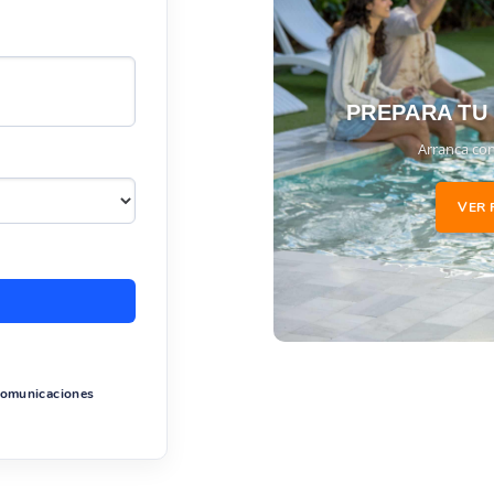
inas, visita nuestra
sección de productos para piscinas
. Consu
PREPARA TU
Arranca con
VER 
 comunicaciones