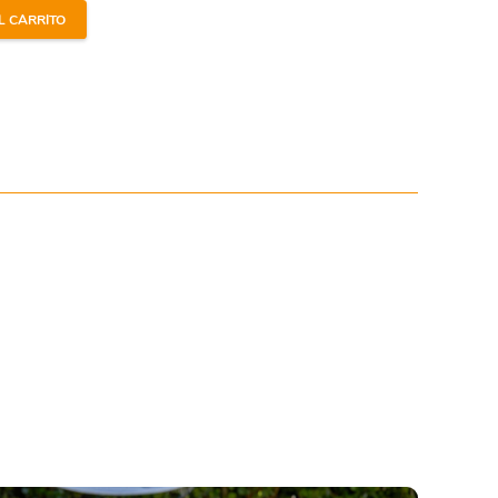
 un lavado de filtro.
L CARRITO
ción no daña las superficies sensibles.