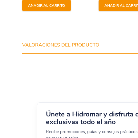
Para una acción más rápida, coloca las tabletas 
AÑADIR AL CARRITO
AÑADIR AL CARRI
Composición
Ácido tricloroisocianúrico:
95%
VALORACIONES DEL PRODUCTO
Sulfato de aluminio:
3%
Ácido bórico:
2%
Beneficios del Cloro Multifunción Liner Alb
Seguro para piscinas delicadas:
Ideal para pis
Únete a Hidromar y disfruta 
Sin sales inorgánicas:
Libre de sulfato de cobre
exclusivas todo el año
Fácil de usar:
Las tabletas de 200 g se disuelve
Recibe promociones, guías y consejos prácticos 