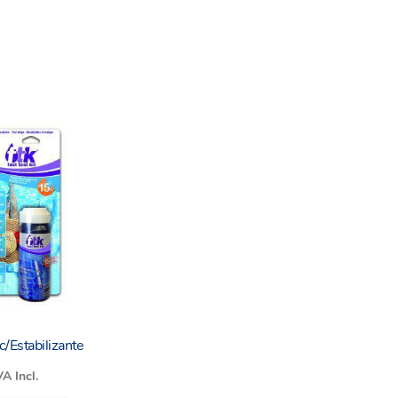
agua.
s.
c/Estabilizante
VA Incl.