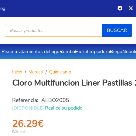
log
Búsqueda
BUSCAR
de
productos
Piscina
Tratamientos del agua
Bombas
Hidrolimpiadoras
Riegos
Nebul
Inicio
/
Marcas
/
Quimicamp
Cloro Multifuncion Liner Pastilla
Referencia:
ALBO2005
¡DISPONIBLE!
Realice su pedido
26.29
€
IVA Incl.