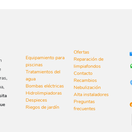
Ofertas
Equipamiento para
Reparación de
n
piscinas
limpiafondos
e
Tratamientos del
Contacto
ras,
agua
Recambios
Bombas eléctricas
ua,
Nebulización
Hidrolimpiadoras
Alta instaladores
sita
Despieces
Preguntas
que
Riegos de jardín
frecuentes