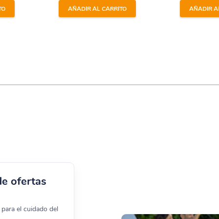
en los skimmers o en el prefiltro de la bomba después de realizar
TO
AÑADIR AL CARRITO
AÑADIR A
oral PS
cinas de liner, poliéster, lona y prefabricadas, ya que su formula
de ofertas
, lo que asegura una limpieza sin residuos perjudiciales.
n lentamente para una acción prolongada y efectiva.
para el cuidado del