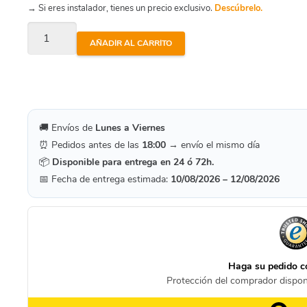
→ Si eres instalador, tienes un precio exclusivo.
Descúbrelo.
Cloro
AÑADIR AL CARRITO
Multifuncion
Liner
Pastillas
200Gr
🚚 Envíos de
Lunes a Viernes
5Kg
⏰ Pedidos antes de las
18:00
→ envío el mismo día
cantidad
📦
Disponible para entrega en 24 ó 72h.
📅 Fecha de entrega estimada:
10/08/2026 – 12/08/2026