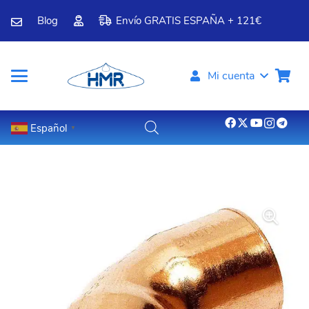
Blog
Envío GRATIS ESPAÑA + 121€
Mi cuenta
Español
▼