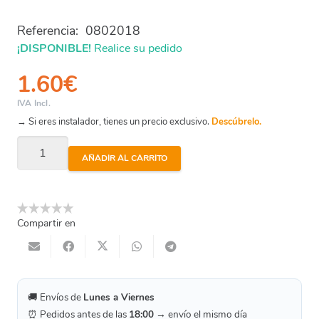
Referencia:
0802018
¡DISPONIBLE!
Realice su pedido
1.60
€
IVA Incl.
→ Si eres instalador, tienes un precio exclusivo.
Descúbrelo.
Codo
AÑADIR AL CARRITO
Cobre
Hh
18
Compartir en
Mm
45º
cantidad
🚚 Envíos de
Lunes a Viernes
⏰ Pedidos antes de las
18:00
→ envío el mismo día