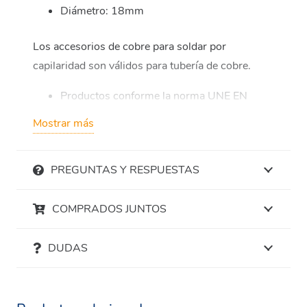
Diámetro: 18mm
Los accesorios de cobre para soldar por
capilaridad son válidos para tubería de cobre.
Productos conforme la norma UNE EN
1254-1.
Mostrar más
Excepcional rendimiento.
Rentable y de fácil instalación.
PREGUNTAS Y RESPUESTAS
Resistente a temperaturas y presiones
extremas.
COMPRADOS JUNTOS
Impermeable y resistente a la corrosión, y al
DUDAS
paso del tiempo.
Resistente al fuego.
Saludable y seguro.