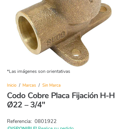
*Las imágenes son orientativas
Inicio
/
Marcas
/
Sin Marca
Codo Cobre Placa Fijación H-H
Ø22 – 3/4″
Referencia:
0801922
¡DISPONIBLE!
Realice su pedido