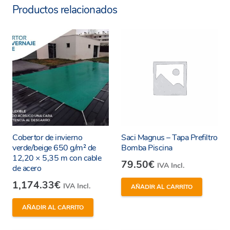
Productos relacionados
Sostenible y 100% reciclable.
Universal y versátil con excepcional
rendimiento.
Condiciones de servicio
Agua refrigeración
Temperatura de servicio: +5ºC
Presión de servicio: 10 bar
Cobertor de invierno
Saci Magnus – Tapa Prefiltro
verde/beige 650 g/m² de
Bomba Piscina
Agua sanitaria
12,20 × 5,35 m con cable
79.50
€
IVA Incl.
de acero
Temperatura de servicio: +95ºC
1,174.33
€
IVA Incl.
Presión de servicio: 16 bar
AÑADIR AL CARRITO
Calefacción (50% agua – 50% glicol)
AÑADIR AL CARRITO
Temperatura de servicio: +110ºC