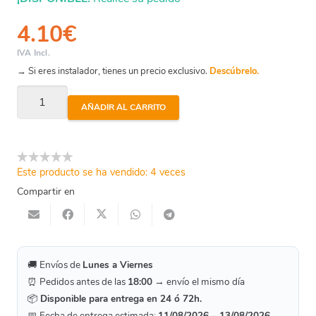
4.10
€
IVA Incl.
→ Si eres instalador, tienes un precio exclusivo.
Descúbrelo.
Codo
AÑADIR AL CARRITO
Cobre
Placa
Fijación
Este producto se ha vendido: 4 veces
H-
Compartir en
H
Ø22
-
3/4"
🚚 Envíos de
Lunes a Viernes
cantidad
⏰ Pedidos antes de las
18:00
→ envío el mismo día
📦
Disponible para entrega en 24 ó 72h.
📅 Fecha de entrega estimada:
11/08/2026 – 13/08/2026