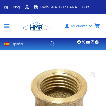
Blog
Envío GRATIS ESPAÑA + 121€
Mi cuenta
Español
▼