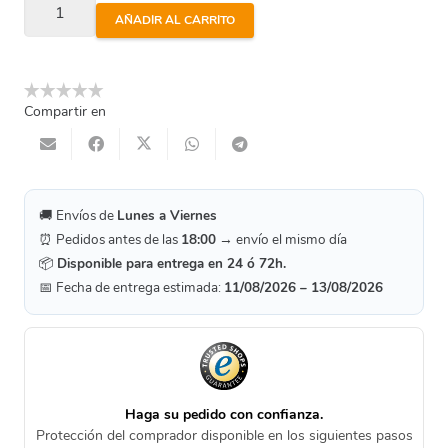
Codo
AÑADIR AL CARRITO
Pe
Latón
De
Compartir en
90º
25Mm
cantidad
🚚 Envíos de
Lunes a Viernes
⏰ Pedidos antes de las
18:00
→ envío el mismo día
📦
Disponible para entrega en 24 ó 72h.
📅 Fecha de entrega estimada:
11/08/2026 – 13/08/2026