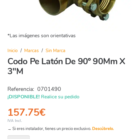
*Las imágenes son orientativas
Inicio
/
Marcas
/
Sin Marca
Codo Pe Latón De 90º 90Mm X
3″M
Referencia:
0701490
¡DISPONIBLE!
Realice su pedido
157.75
€
IVA Incl.
→ Si eres instalador, tienes un precio exclusivo.
Descúbrelo.