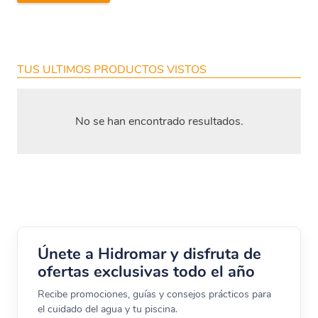
TUS ULTIMOS PRODUCTOS VISTOS
No se han encontrado resultados.
He leído y estoy de acuerdo con los
términos y
condiciones y
política de privacidad
de la web.
Únete a Hidromar y disfruta de
ofertas exclusivas todo el año
Recibe promociones, guías y consejos prácticos para
el cuidado del agua y tu piscina.