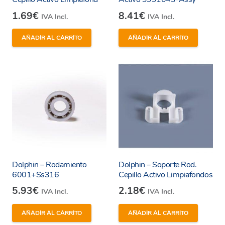
mantendrá su rendimiento y eficiencia originales.
1.69
€
8.41
€
IVA Incl.
IVA Incl.
El eje cepillo activo garantiza un ajuste perfecto y
AÑADIR AL CARRITO
AÑADIR AL CARRITO
una compatibilidad total con tu limpiafondos,
evitando problemas de rendimiento y
garantizando resultados de limpieza impecables.
Además, al optar por repuestos originales,
también estás protegiendo la garantía de tu
limpiafondos Dolphin. Los repuestos originales
están respaldados por la garantía del fabricante,
lo que te proporciona tranquilidad y seguridad en
tu inversión.
Dolphin – Rodamiento
Dolphin – Soporte Rod.
6001+Ss316
Cepillo Activo Limpiafondos
Especificaciones:
5.93
€
2.18
€
IVA Incl.
IVA Incl.
AÑADIR AL CARRITO
AÑADIR AL CARRITO
– Referencia: 6101922