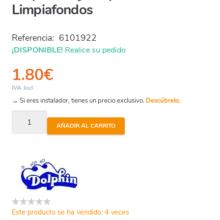
Limpiafondos
Referencia:
6101922
¡DISPONIBLE!
Realice su pedido
1.80
€
IVA Incl.
→ Si eres instalador, tienes un precio exclusivo.
Descúbrelo.
Dolphin
AÑADIR AL CARRITO
-
Eje
Cepillo
Activo
Limpiafondos
cantidad
Este producto se ha vendido: 4 veces