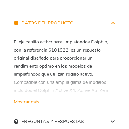
DATOS DEL PRODUCTO
El eje cepillo activo para limpiafondos Dolphin,
con la referencia 6101922, es un repuesto
original diseñado para proporcionar un
rendimiento óptimo en los modelos de
limpiafondos que utilizan rodillo activo.
Compatible con una amplia gama de modelos,
incluidos el Dolphin Active X4, Active X5, Zenit
20, Zenit 30, M400, M400 Pro, M500 y muchos
Mostrar más
más, este eje garantiza un ajuste perfecto y una
funcionalidad fiable.
PREGUNTAS Y RESPUESTAS
Fabricado con materiales de alta calidad y