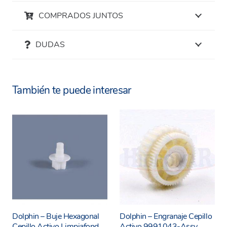
durabilidad, el eje cepillo activo está diseñado
COMPRADOS JUNTOS
para soportar el uso prolongado y las condiciones
exigentes del mantenimiento de piscinas. Su
DUDAS
construcción resistente garantiza una larga vida
útil y un rendimiento consistente en todas las
aplicaciones.
También te puede interesar
La instalación del eje cepillo activo es rápida y
sencilla, lo que permite una sustitución sin
complicaciones en tu limpiafondos
Dolphin
.
Simplemente retira el antiguo eje y sustitúyelo por
el nuevo para restaurar la funcionalidad óptima de
tu limpiafondos. No se requieren herramientas
especiales ni conocimientos técnicos avanzados.
Al utilizar un repuesto original, puedes estar
Dolphin – Buje Hexagonal
Dolphin – Engranaje Cepillo
seguro de que tu limpiafondos Dolphin
Cepillo Activo Limpiafond
Activo 9991043-Assy