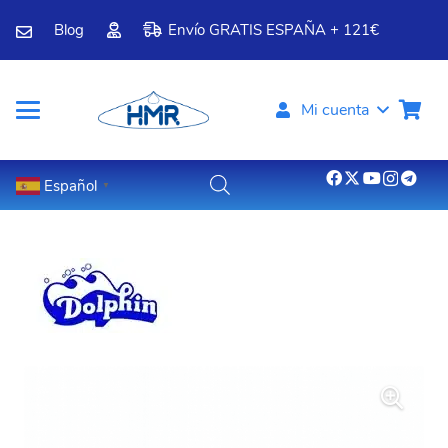
Blog
Envío GRATIS ESPAÑA + 121€
Mi cuenta
Español
▼