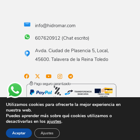
info@hidromar.com
607620912 (Chat escrito)
Avda. Ciudad de Plasencia 5, Local,
45600. Talavera de la Reina Toledo
Utilizamos cookies para ofrecerte la mejor experiencia en
nuestra web.
Puedes aprender más sobre qué cookies utilizamos o
Aviso legal
Términos y condiciones
Política de
desactivarlas en los
ajustes
.
privacidad
Política de envío
Gastos de envío
Aceptar
Ajustes
Política de devoluciones
Formas de pago