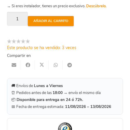
→ Si eres instalador, tienes un precio exclusivo.
Descúbrelo.
Enlace
AÑADIR AL CARRITO
Euro-
Rapid
Curvo
Este producto se ha vendido: 3 veces
Manguera
Compartir en
50Mm.
cantidad
🚚 Envíos de
Lunes a Viernes
⏰ Pedidos antes de las
18:00
→ envío el mismo día
📦
Disponible para entrega en 24 ó 72h.
📅 Fecha de entrega estimada:
11/08/2026 – 13/08/2026