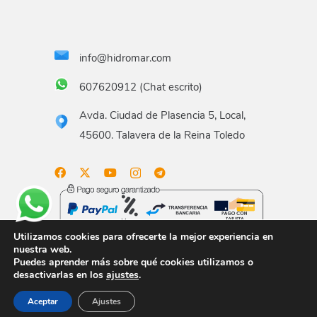
info@hidromar.com
607620912 (Chat escrito)
Avda. Ciudad de Plasencia 5, Local,
45600. Talavera de la Reina Toledo
Utilizamos cookies para ofrecerte la mejor experiencia en
nuestra web.
Puedes aprender más sobre qué cookies utilizamos o
Aviso legal
Términos y condiciones
Política de
desactivarlas en los
ajustes
.
privacidad
Política de envío
Gastos de envío
Aceptar
Ajustes
Política de devoluciones
Formas de pago