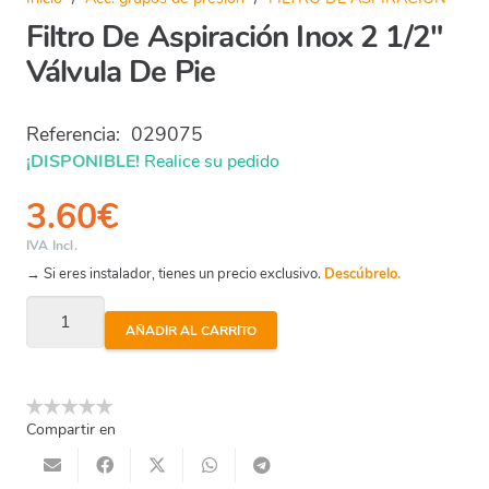
Filtro De Aspiración Inox 2 1/2″
Válvula De Pie
Referencia:
029075
¡DISPONIBLE!
Realice su pedido
3.60
€
IVA Incl.
→ Si eres instalador, tienes un precio exclusivo.
Descúbrelo.
Filtro
AÑADIR AL CARRITO
De
Aspiración
Inox
Compartir en
2
1/2"