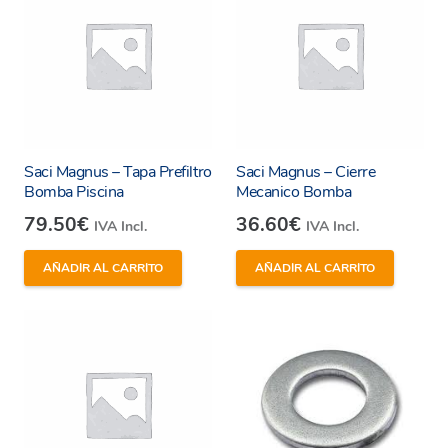
Apta para agua fría y caliente, aceite y gasoil. Para
conducción de aire consultar.
Protección de equipos en:
Sistemas de aguas generales.
Conducciones de agua para riego.
Saci Magnus – Tapa Prefiltro
Saci Magnus – Cierre
Bomba Piscina
Mecanico Bomba
Climatización.
79.50
€
36.60
€
IVA Incl.
IVA Incl.
DESCRIPCIÓN COMPONENTES
AÑADIR AL CARRITO
AÑADIR AL CARRITO
Cuerpo – Latón
Tapón – Latón
Junta – PTFE
Tamiz – Acero Inoxidable