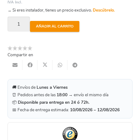
IVA Incl.
→ Si eres instalador, tienes un precio exclusivo.
Descúbrelo.
Filtro
AÑADIR AL CARRITO
De
Laton
En
Compartir en
"Y"
1
1/2"
cantidad
🚚 Envíos de
Lunes a Viernes
⏰ Pedidos antes de las
18:00
→ envío el mismo día
📦
Disponible para entrega en 24 ó 72h.
📅 Fecha de entrega estimada:
10/08/2026 – 12/08/2026