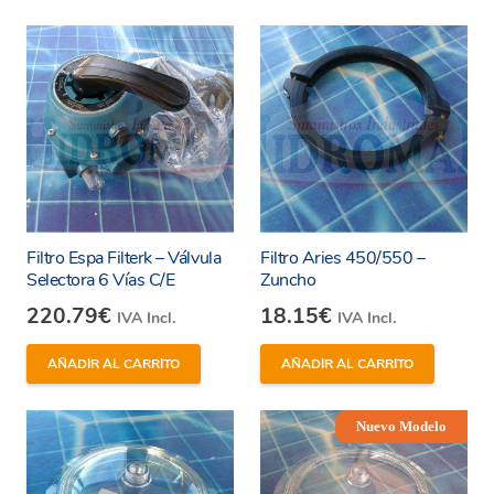
Filtro Espa Filterk – Válvula
Filtro Aries 450/550 –
Selectora 6 Vías C/E
Zuncho
220.79
€
18.15
€
IVA Incl.
IVA Incl.
AÑADIR AL CARRITO
AÑADIR AL CARRITO
Nuevo Modelo