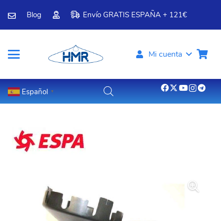
Blog
Envío GRATIS ESPAÑA + 121€
Mi cuenta
Español
▼