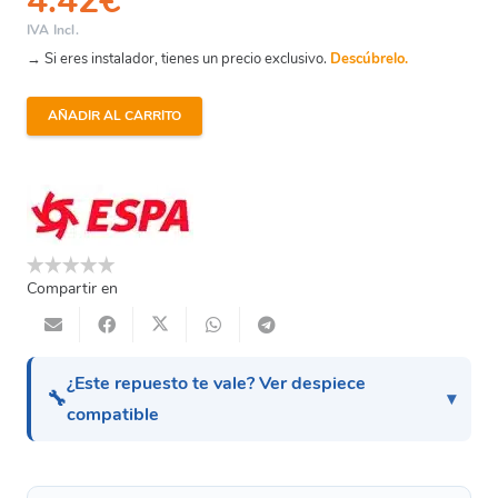
4.42
€
IVA Incl.
→ Si eres instalador, tienes un precio exclusivo.
Descúbrelo.
AÑADIR AL CARRITO
Filtro
Libra
Espa
-
Difusor
cantidad
Compartir en
¿Este repuesto te vale? Ver despiece
🔧
compatible