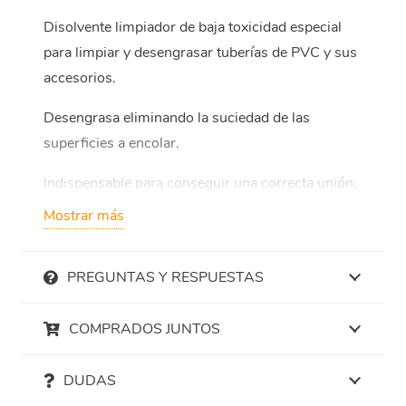
Disolvente limpiador de baja toxicidad especial
para limpiar y desengrasar tuberías de PVC y sus
accesorios.
Desengrasa eliminando la suciedad de las
superficies a encolar.
Indispensable para conseguir una correcta unión,
preparando químicamente las superficies a unir.
Mostrar más
No es diluyente del adhesivo y actúa sin atacar al
PVC rígido.
PREGUNTAS Y RESPUESTAS
COMPRADOS JUNTOS
DUDAS