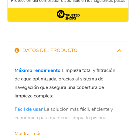
DATOS DEL PRODUCTO
Máximo rendimiento
Limpieza total y filtración
de agua optimizada, gracias al sistema de
navegación que asegura una cobertura de
limpieza completa.
Fácil de usar
La solución más fácil, eficiente y
económica para mantener limpia tu piscina.
Tranquilidad
Relájate y disfruta de tu piscina,
Mostrar más