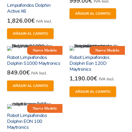
999.00
€
IVA Incl.
accionamiento manual, una variedad de
Limpiafondos Dolphin
Active X6
programas de limpieza y el inicio retardado. El
AÑADIR AL CARRITO
1,826.00
€
Dolphin E 50i está equipado con una cesta de
IVA Incl.
filtro de carga superior multicapa con sellado
AÑADIR AL CARRITO
adicional y mayor capacidad de filtración. Con la
nueva aplicación móvil MyDolphinTM Plus, el
Nuevo Modelo
Nuevo Modelo
Dolphin E 50i está siempre conectado, lo que te
Robot Limpiafondos
Robot Limpiafondos
permite controlar tu limpiafondos automático
Dolphin S1000 Maytronics
Dolphin Eon 120D
Maytronics
desde cualquier lugar y en cualquier momento.
849.00
€
IVA Incl.
1,190.00
€
IVA Incl.
AÑADIR AL CARRITO
AÑADIR AL CARRITO
Nuevo Modelo
Robot Limpiafondos
Dolphin EON 100
Maytronics