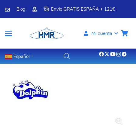
Blog
Envío GRATIS ESPAÑA + 121€
Mi cuenta
Español
▼