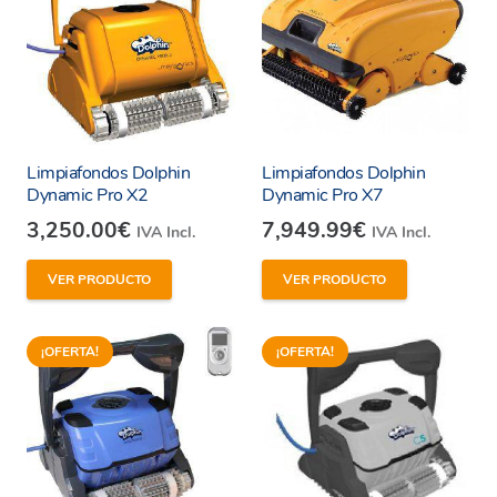
mano de obra, minimice el tiempo durante el
que no se puede usar la piscina y consiga una
piscina súper limpia, ideal para los más
pequeños.
Limpiafondos Dolphin
Limpiafondos Dolphin
Dynamic Pro X2
Dynamic Pro X7
3,250.00
€
7,949.99
€
IVA Incl.
IVA Incl.
VER PRODUCTO
VER PRODUCTO
¡OFERTA!
¡OFERTA!