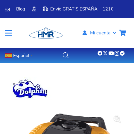
Blog
Envío GRATIS ESPAÑA + 121€
Mi cuenta
Español
▼