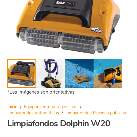
*Las imágenes son orientativas
Inicio
/
Equipamiento para piscinas
/
Limpiafondos automáticos
/
Limpiafondos Piscinas públicas
Limpiafondos Dolphin W20