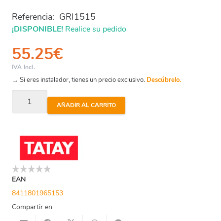
Referencia:
GRI1515
¡DISPONIBLE!
Realice su pedido
55.25
€
IVA Incl.
→ Si eres instalador, tienes un precio exclusivo.
Descúbrelo.
Manguera
AÑADIR AL CARRITO
Premium
15Mm
Ø5/8"
(15
Metros)
Ta-
EAN
Tay
8411801965153
cantidad
Compartir en