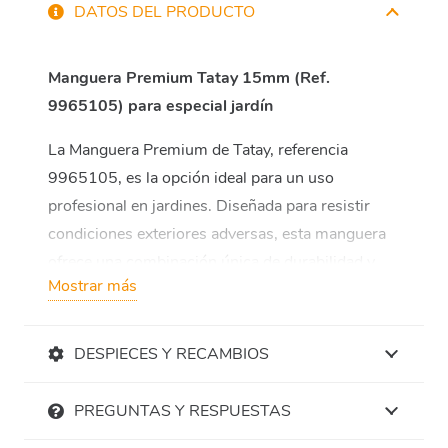
DATOS DEL PRODUCTO
Manguera Premium Tatay 15mm (Ref.
9965105) para especial jardín
La Manguera Premium de Tatay, referencia
9965105, es la opción ideal para un uso
profesional en jardines. Diseñada para resistir
condiciones exteriores adversas, esta manguera
ofrece una combinación única de durabilidad y
Mostrar más
rendimiento.
Características Destacadas:
DESPIECES Y RECAMBIOS
Uso en Exterior:
La manguera Premium
Tatay
está específicamente diseñada para
PREGUNTAS Y RESPUESTAS
resistir las condiciones más exigentes del