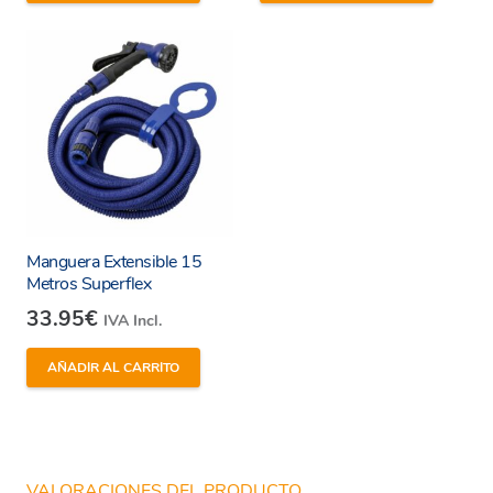
práctica y cómoda para cualquier usuario.
Accesorios Incluidos:
Se suministra con
accesorios adicionales, como una lanza y
conectores, para una mayor versatilidad y
comodidad.
Descubre la diferencia con la Manguera Premium
Tatay 15mm (Ref. 9965105), una elección
confiable para tus necesidades de riego en el
Manguera Extensible 15
Metros Superflex
jardín. Su calidad superior y características
33.95
€
avanzadas la convierten en una opción destacada
IVA Incl.
para los entusiastas del cuidado del jardín y
AÑADIR AL CARRITO
profesionales por igual.
VALORACIONES DEL PRODUCTO