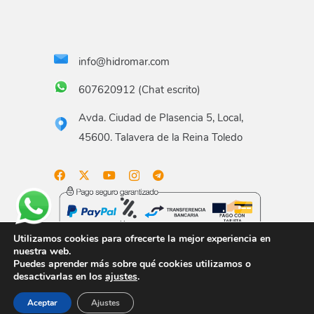
info@hidromar.com
607620912 (Chat escrito)
Avda. Ciudad de Plasencia 5, Local,
45600. Talavera de la Reina Toledo
Utilizamos cookies para ofrecerte la mejor experiencia en
nuestra web.
Puedes aprender más sobre qué cookies utilizamos o
Aviso legal
Términos y condiciones
Política de
desactivarlas en los
ajustes
.
privacidad
Política de envío
Gastos de envío
Aceptar
Ajustes
Política de devoluciones
Formas de pago