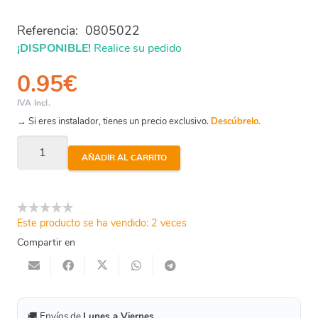
Referencia:
0805022
¡DISPONIBLE!
Realice su pedido
0.95
€
IVA Incl.
→ Si eres instalador, tienes un precio exclusivo.
Descúbrelo.
Manguito
AÑADIR AL CARRITO
Cobre
Hh
22
Este producto se ha vendido: 2 veces
Mm
Compartir en
cantidad
🚚 Envíos de
Lunes a Viernes