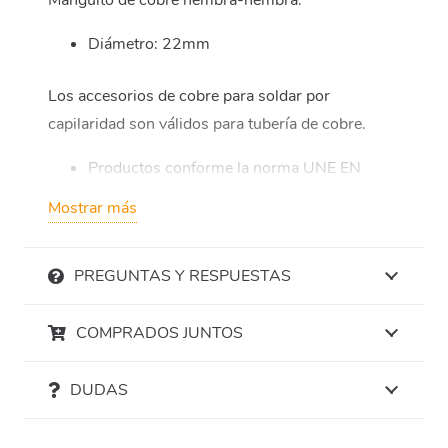
Manguito de cobre hembra-hembra.
Diámetro: 22mm
Los accesorios de cobre para soldar por
capilaridad son válidos para tubería de cobre.
Productos conforme la norma UNE EN
1254-1.
Mostrar más
Excepcional rendimiento.
Rentable y de fácil instalación.
PREGUNTAS Y RESPUESTAS
Resistente a temperaturas y presiones
extremas.
COMPRADOS JUNTOS
Impermeable y resistente a la corrosión, y al
DUDAS
paso del tiempo.
Resistente al fuego.