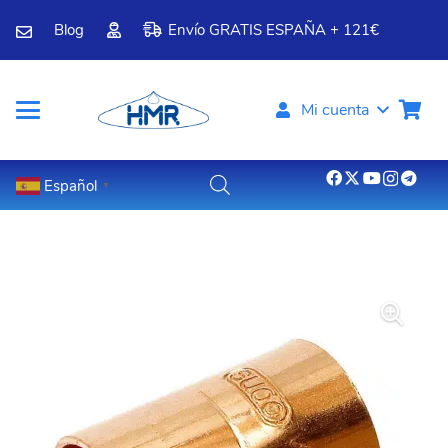
Blog
Envío GRATIS ESPAÑA + 121€
Mi cuenta
Español
▼